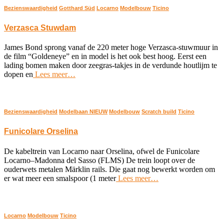
Bezienswaardigheid
Gotthard Süd
Locarno
Modelbouw
Ticino
Verzasca Stuwdam
James Bond sprong vanaf de 220 meter hoge Verzasca-stuwmuur in
de film “Goldeneye” en in model is het ook best hoog. Eerst een
lading bomen maken door zeegras-takjes in de verdunde houtlijm te
dopen en
Lees meer…
Bezienswaardigheid
Modelbaan NIEUW
Modelbouw
Scratch build
Ticino
Funicolare Orselina
De kabeltrein van Locarno naar Orselina, ofwel de Funicolare
Locarno–Madonna del Sasso (FLMS) De trein loopt over de
ouderwets metalen Märklin rails. Die gaat nog bewerkt worden om
er wat meer een smalspoor (1 meter
Lees meer…
Locarno
Modelbouw
Ticino