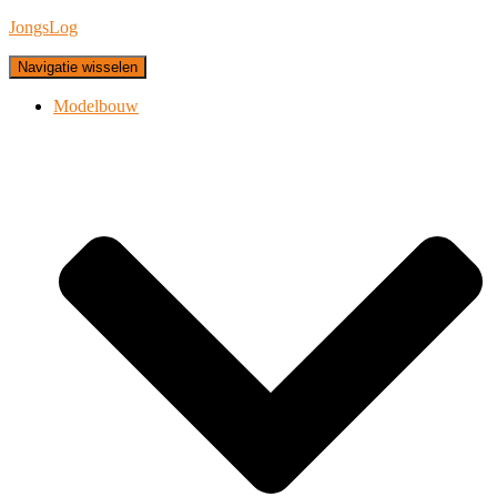
JongsLog
Navigatie wisselen
Modelbouw